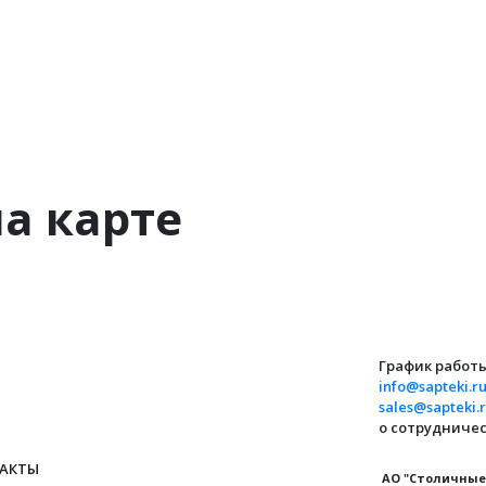
а карте
График работ
info@sapteki.r
sales@sapteki.
о сотрудничес
АКТЫ
АО "Столичные