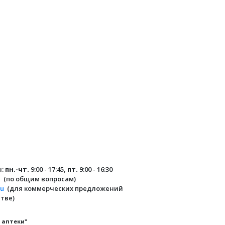
ы:
пн.-чт.
9:00 - 17:45,
пт.
9:00 - 16:30
u
(по общим вопросам)
ru
(для коммерческих предложений
тве)
 аптеки"